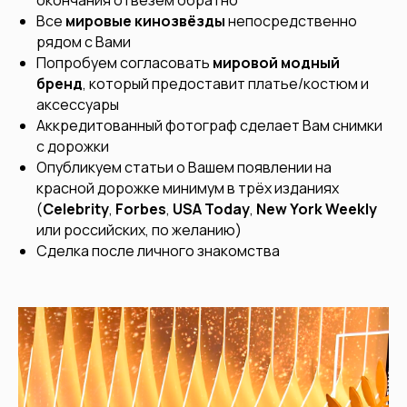
Все
мировые кинозвёзды
непосредственно
рядом с Вами
Попробуем согласовать
мировой модный
бренд
, который предоставит платье/костюм и
аксессуары
Аккредитованный фотограф сделает Вам снимки
с дорожки
Опубликуем статьи о Вашем появлении на
красной дорожке минимум в трёх изданиях
(
Celebrity
,
Forbes
,
USA Today
,
New York Weekly
или российских, по желанию)
Сделка после личного знакомства