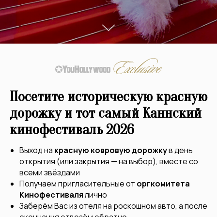
Посетите историческую красную
дорожку и тот самый Каннский
кинофестиваль 2026
Выход на
красную ковровую дорожку
в день
открытия (или закрытия — на выбор), вместе со
всеми звёздами
Получаем пригласительные от
оргкомитета
Кинофестиваля
лично
Заберём Вас из отеля на роскошном авто, а после
окончания отвезём обратно