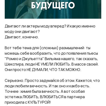
Двигают ли актеры моду вперед? И какую именно
моду они двигают?⠀
Двигают, конечно.⠀
⠀
Вот тебе тема для (сложных) размышлений: ты
можешь себе вообразить, что до появления пьесы
"Ромео и Джульетта" Вильяма нашего, так сказать,
Шекспира, люди НЕ УМЕЛИ ЛЮБИТЬ. В массе своей.
Они просто НЕ ДУМАЛИ, ЧТО ТАК МОЖНО.⠀
⠀
Серьезно. Просто задумайся об этом. Кажется, что
люди любили вечность. И так оно и какбэ есть.
Точнее: химия была вечность. А вот особая
эстетика ЛЮБИТЬ, ВЛЮБИТЬСЯ в партнера
приходила с КУЛЬТУРОЙ!⠀