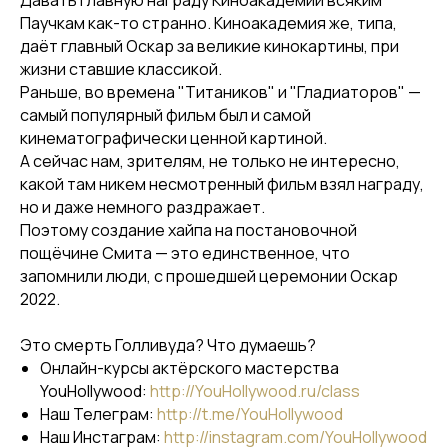
Давать главную награду Киноакадемии всяким
Паучкам как-то странно. Киноакадемия же, типа,
даёт главный Оскар за великие кинокартины, при
жизни ставшие классикой.
Раньше, во времена "Титаников" и "Гладиаторов" —
самый популярный фильм был и самой
кинематографически ценной картиной.
А сейчас нам, зрителям, не только не интересно,
какой там никем несмотренный фильм взял награду,
но и даже немного раздражает.
Поэтому создание хайпа на постановочной
пощёчине Смита — это единственное, что
запомнили люди, с прошедшей церемонии Оскар
2022.
Это смерть Голливуда? Что думаешь?
Онлайн-курсы актёрского мастерства
YouHollywood:
http://YouHollywood.ru/class
Наш Телеграм:
http://t.me/YouHollywood
Наш Инстаграм:
http://instagram.com/YouHollywood