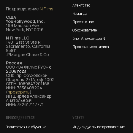
Агентство
Подразделение
N Films
Команда
США
YouHollywood, Inc.
Пресса о нас
169 Madison Ave
New York, NY 10016
Об основателе
N Films LLC
Блог Александра N
1401 21st St Ste R,
Sacramento, California
Проверить сертификат
95811
JPMorgan Chase & Co
Россия
ООО «Эн Филмс РУС»
с
2008 года
СПб, пр. Обуховской
Обороны 271А, оф. 1002
ОГРН: 1089847201168
ИНН: 7838408224
(
проверить
)
ИП Ширяев Александр
Анатольевич
ИНН: 782617117771
ПРИСОЕДИНИТЬСЯ
УСЛУГИ
Записаться на обучение
Индивидуальное продвижение