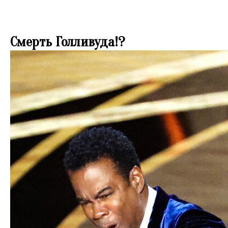
✪YouHollywood
Смерть Голливуда!?