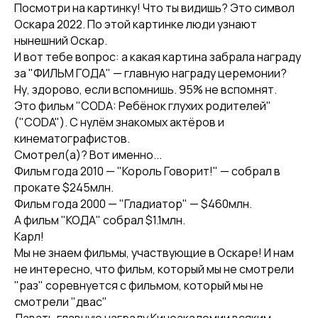
Посмотри на картинку! Что ты видишь? Это символ
Оскара 2022. По этой картинке люди узнают
нынешний Оскар.
И вот тебе вопрос: а какая картина забрала награду
за "ФИЛЬМ ГОДА" — главную награду церемонии?
Ну, здорово, если вспомнишь. 95% не вспомнят.
Это фильм "CODA: Ребёнок глухих родителей"
("CODA"). С нулём знакомых актёров и
кинематографистов.
Смотрел(а)? Вот именно...
Фильм года 2010 — "Король Говорит!" — собрал в
прокате $245млн.
Фильм года 2000 — "Гладиатор" — $460млн.
А фильм "КОДА" собрал $1.1млн.
Карл!
Мы не знаем фильмы, участвующие в Оскаре! И нам
не интересно, что фильм, который мы не смотрели
"раз" соревнуется с фильмом, который мы не
смотрели "двас"