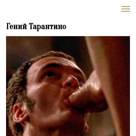
✪YouHollywood
Гений Тарантино