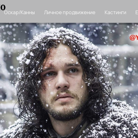
но
Оскар/Канны
Личное продвижение
Кастинги