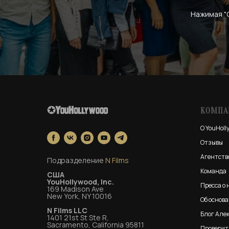
Нажимая "
КОМПА
О YouHoll
Отзывы
Агентств
Подразделение
N Films
Команда
США
YouHollywood, Inc.
Пресса о 
169 Madison Ave
New York, NY 10016
Об основ
N Films LLC
Блог Але
1401 21st St Ste R,
Sacramento, California 95811
Проверит