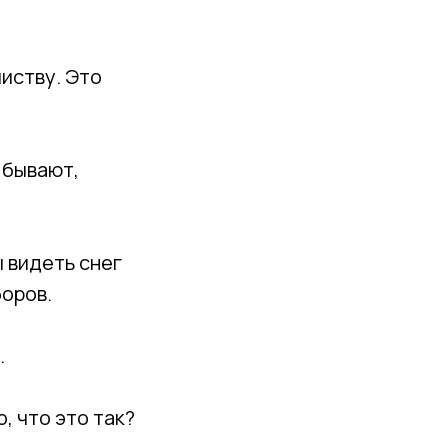
листву. Это
 бывают,
 видеть снег
боров.
.
, что это так?