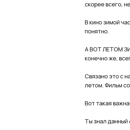
скорее всего, не
⠀
В кино зимой ча
понятно.
⠀
А ВОТ ЛЕТОМ З
конечно же, все
⠀
Связано это с н
летом. Фильм со
⠀
Вот такая важна
⠀
Ты знал данный 