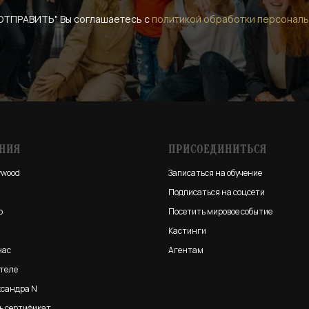
ОТПРАВИТЬ" Вы соглашаетесь с
политикой обработки персональ
НИЯ
ПРИСОЕДИНИТЬСЯ
ywood
Записаться на обучение
Подписаться на соцсети
о
Посетить мировое событие
Кастинги
нас
Агентам
ателе
ксандра N
ь сертификат