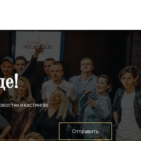
де!
овостях и кастингах
Отправить