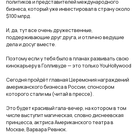
политиков и представителей международного
бизнеса, который уже инвестировал в страну около
$100 млрд.
И, да, тут все очень дружественные,
поддерживающие друг друга, и отлично ведущие
дела и досуг вместе.
Поэтому если у тебя было в планах развивать свою
кинокарьеру в Голливуде — это только YouHollywood
Сегодня пройдёт главная Церемония награждений
американского бизнеса в России, спонсором
которого стали мы (читай в прессе).
Это будет красивый гала-вечер, на котором в том
числе выступит магическая, словно диснеевская
принцесса, актриса Американского театра в
Москве, Варвара Ревнюк.