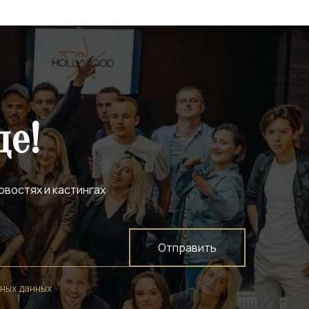
де!
овостях и кастингах
Отправить
ных данных