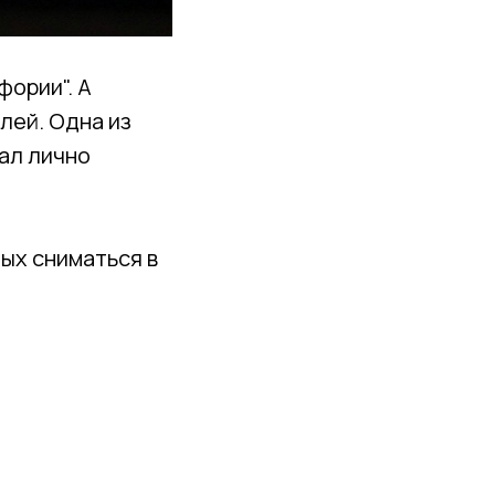
фории". А
лей. Одна из
вал лично
ных сниматься в