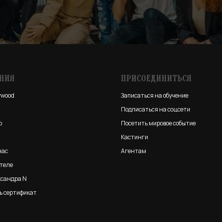
НИЯ
ПРИСОЕДИНИТЬСЯ
ywood
Записаться на обучение
Подписаться на соцсети
о
Посетить мировое событие
Кастинги
нас
Агентам
ателе
ксандра N
ь сертификат