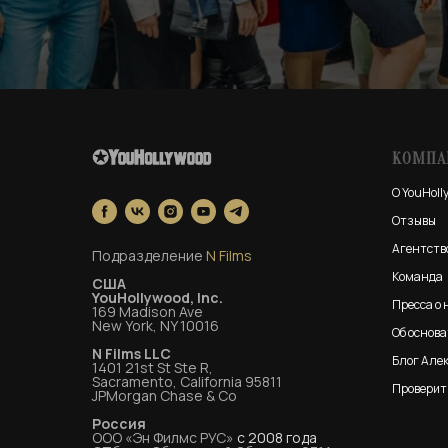
КОМПА
О YouHoll
Отзывы
Агентств
Подразделение
N Films
Команда
США
YouHollywood, Inc.
Пресса о 
169 Madison Ave
New York, NY 10016
Об основ
N Films LLC
Блог Але
1401 21st St Ste R,
Sacramento, California 95811
Проверит
JPMorgan Chase & Co
Россия
ООО «Эн Филмс РУС»
с 2008 года