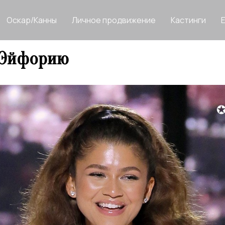
Оскар/Канны
Личное продвижение
Кастинги
 Эйфорию