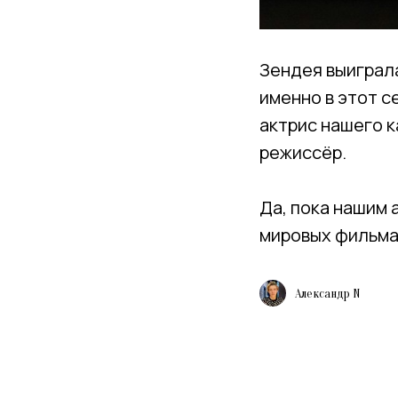
Зендея выиграла
именно в этот с
актрис нашего к
режиссёр.
Да, пока нашим 
мировых фильмах
Александр N