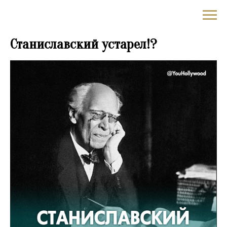
✪YouHollywood
Станиславский устарел!?