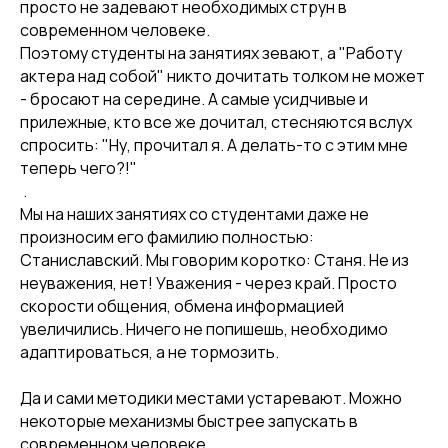
просто не задевают необходимых струн в
современном человеке.
Поэтому студенты на занятиях зевают, а "Работу
актера над собой" никто дочитать толком не может
- бросают на середине. А самые усидчивые и
прилежные, кто все же дочитал, стесняются вслух
спросить: "Ну, прочитал я. А делать-то с этим мне
теперь чего?!"
.
Мы на наших занятиях со студентами даже не
произносим его фамилию полностью:
Станиславский. Мы говорим коротко: Станя. Не из
неуважения, нет! Уважения - через край. Просто
скорости общения, обмена информацией
увеличились. Ничего не попишешь, необходимо
адаптироваться, а не тормозить.
Да и сами методики местами устаревают. Можно
некоторые механизмы быстрее запускать в
современном человеке.