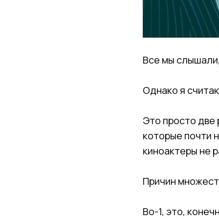
Все мы слышали,
Однако я считаю
Это просто две 
которые почти н
киноактеры не р
Причин множеств
Во-1, это, конеч