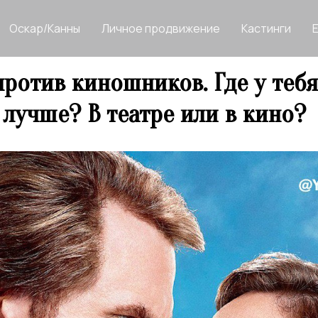
Оскар/Канны
Личное продвижение
Кастинги
против киношников. Где у тебя
 лучше? В театре или в кино?