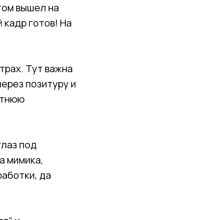
отом вышел на
 кадр готов! На
трах. Тут важна
ерез позитуру и
етнюю
глаз под
а мимика,
аботки, да