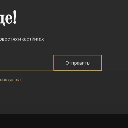
де!
овостях и кастингах
Отправить
ных данных