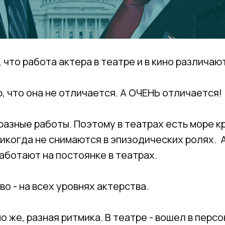
 что работа актера в театре и в кино различаю
, что она не отличается. А ОЧЕНЬ отличается!
разные работы. Поэтому в театрах есть море к
икогда не снимаются в эпизодических ролях. 
аботают на постоянке в театрах.
о - на всех уровнях актерства.
но же, разная ритмика. В театре - вошел в перс