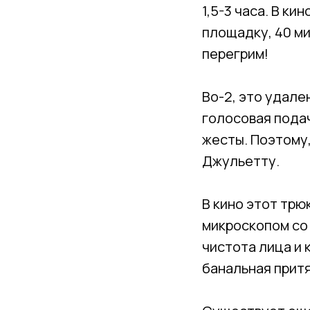
1,5-3 часа. В ки
площадку, 40 ми
перегрим!
Во-2, это удале
голосовая подач
жесты. Поэтому,
Джульетту.
В кино этот трю
микроскопом со 
чистота лица и
банальная притя