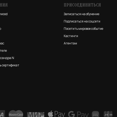
НИЯ
ПРИСОЕДИНИТЬСЯ
ywood
Записаться на обучение
Подписаться на соцсети
о
Посетить мировое событие
Кастинги
нас
Агентам
ателе
ксандра N
ь сертификат