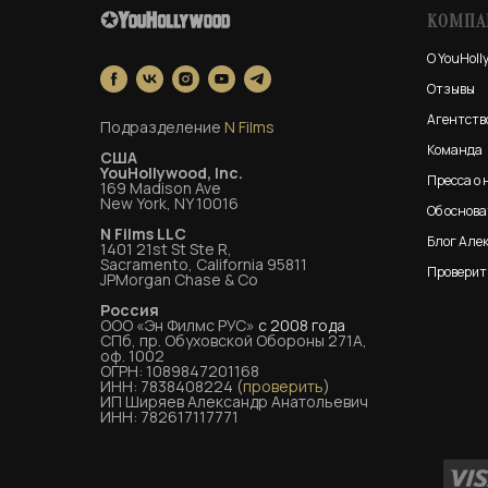
КОМПА
О YouHoll
Отзывы
Агентств
Подразделение
N Films
Команда
США
YouHollywood, Inc.
Пресса о 
169 Madison Ave
New York, NY 10016
Об основ
N Films LLC
Блог Але
1401 21st St Ste R,
Sacramento, California 95811
Проверит
JPMorgan Chase & Co
Россия
ООО «Эн Филмс РУС»
с 2008 года
СПб, пр. Обуховской Обороны 271А,
оф. 1002
ОГРН: 1089847201168
ИНН: 7838408224 (
проверить
)
ИП Ширяев Александр Анатольевич
ИНН: 782617117771