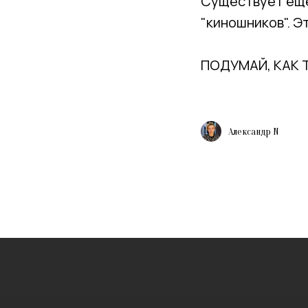
Существует еще
"киношников". Э
ПОДУМАЙ, КАК 
Александр N