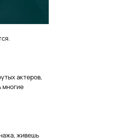
тся.
рутых актеров,
А многие
онажа, живешь