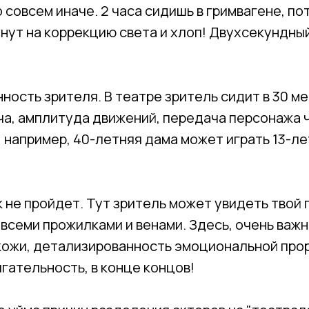
но совсем иначе. 2 часа сидишь в гримвагене, п
нут на коррекцию света и хлоп! Двухсекундный
нность зрителя. В театре зритель сидит в 30 ме
а, амплитуда движений, передача персонажа ч
 например, 40-летняя дама может играть 13-л
к не пройдет. Тут зритель может увидеть твой 
всеми прожилками и венами. Здесь, очень важн
 кожи, детализированность эмоциональной прор
гательность, в конце концов!