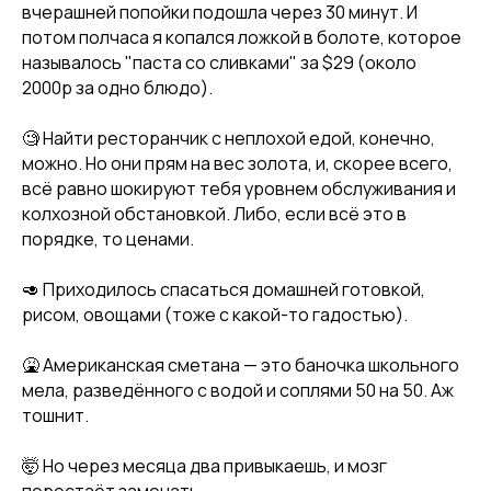
вчерашней попойки подошла через 30 минут. И
потом полчаса я копался ложкой в болоте, которое
называлось "паста со сливками" за $29 (около
2000р за одно блюдо).
🧐 Найти ресторанчик с неплохой едой, конечно,
можно. Но они прям на вес золота, и, скорее всего,
всё равно шокируют тебя уровнем обслуживания и
колхозной обстановкой. Либо, если всё это в
порядке, то ценами.
🥑 Приходилось спасаться домашней готовкой,
рисом, овощами (тоже с какой-то гадостью).
🤮 Американская сметана — это баночка школьного
мела, разведённого с водой и соплями 50 на 50. Аж
тошнит.
🤯 Но через месяца два привыкаешь, и мозг