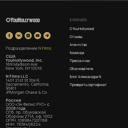
КОМПАНИЯ
О YouHollywood
Отзывы
Агентство
Подразделение
N Films
Команда
США
YouHollywood, Inc.
Пресса о нас
169 Madison Ave
New York, NY 10016
Об основателе
N Films LLC
Блог Александра N
1401 21st St Ste R,
Sacramento, California
Проверить сертификат
95811
JPMorgan Chase & Co
Россия
ООО «Эн Филмс РУС»
с
2008 года
СПб, пр. Обуховской
Обороны 271А, оф. 1002
ОГРН: 1089847201168
ИНН: 7838408224